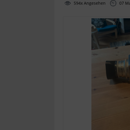
594x Angesehen
07 M