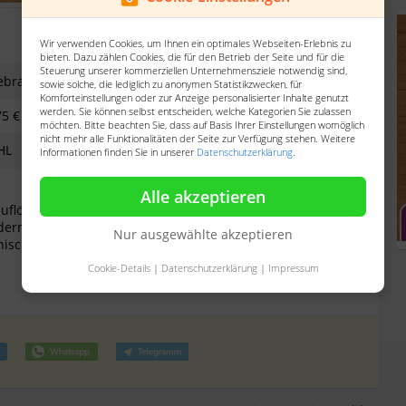
Wir verwenden Cookies, um Ihnen ein optimales Webseiten-Erlebnis zu
bieten. Dazu zählen Cookies, die für den Betrieb der Seite und für die
Steuerung unserer kommerziellen Unternehmensziele notwendig sind,
ebraucht
sowie solche, die lediglich zu anonymen Statistikzwecken, für
Komforteinstellungen oder zur Anzeige personalisierter Inhalte genutzt
werden. Sie können selbst entscheiden, welche Kategorien Sie zulassen
75 €
möchten. Bitte beachten Sie, dass auf Basis Ihrer Einstellungen womöglich
nicht mehr alle Funktionalitäten der Seite zur Verfügung stehen. Weitere
HL
Informationen finden Sie in unserer
Datenschutzerklärung
.
Alle akzeptieren
auflösung diese Hasselblad Kamera an.
ldern zu sehen verkauft
Nur ausgewählte akzeptieren
hnischen Zustand machen
Cookie-Details
|
Datenschutzerklärung
|
Impressum