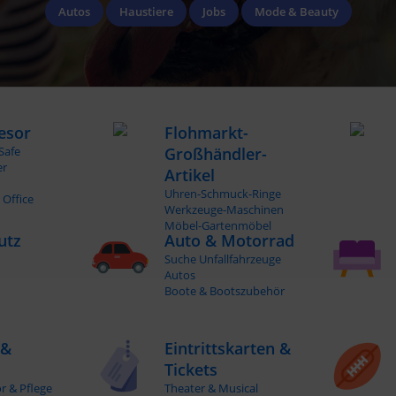
Autos
Haustiere
Jobs
Mode & Beauty
esor
Flohmarkt-
Safe
Großhändler-
er
Artikel
Uhren-Schmuck-Ringe
 Office
Werkzeuge-Maschinen
Möbel-Gartenmöbel
utz
Auto & Motorrad
Suche Unfallfahrzeuge
Autos
Boote & Bootszubehör
 &
Eintrittskarten &
Tickets
or & Pflege
Theater & Musical