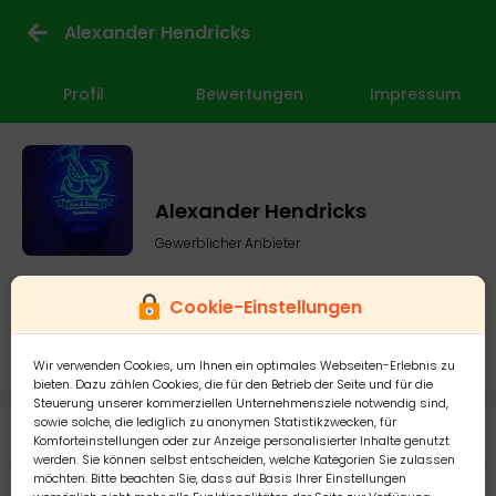
Alexander Hendricks
Profil
Bewertungen
Impressum
Alexander Hendricks
Gewerblicher Anbieter
Cookie-Einstellungen
Mitglied seit: 16.03.2023
Willich
Wir verwenden Cookies, um Ihnen ein optimales Webseiten-Erlebnis zu
bieten. Dazu zählen Cookies, die für den Betrieb der Seite und für die
Steuerung unserer kommerziellen Unternehmensziele notwendig sind,
sowie solche, die lediglich zu anonymen Statistikzwecken, für
Meine Anzeigen
Komforteinstellungen oder zur Anzeige personalisierter Inhalte genutzt
werden. Sie können selbst entscheiden, welche Kategorien Sie zulassen
möchten. Bitte beachten Sie, dass auf Basis Ihrer Einstellungen
Bewertung als
Bewertung als
Abgegebene