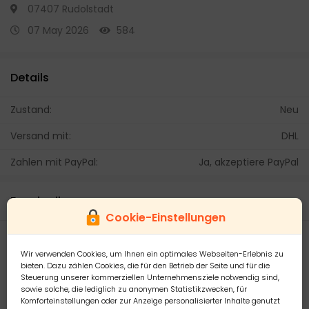
07407 Rudolstadt
07 May 2026
584
Details
Zustand:
Neu
Versand mit:
DHL
Zahlen mit PayPal:
Ja, akzeptiere PayPal
Beschreibung
Cookie-Einstellungen
Hallo!
Wir verwenden Cookies, um Ihnen ein optimales Webseiten-Erlebnis zu
bieten. Dazu zählen Cookies, die für den Betrieb der Seite und für die
Diese 2 neuen Designer Edelstein Ringe von Thomas Rath
Steuerung unserer kommerziellen Unternehmensziele notwendig sind,
suchen günstig eine neue Trägerin!
sowie solche, die lediglich zu anonymen Statistikzwecken, für
Komforteinstellungen oder zur Anzeige personalisierter Inhalte genutzt