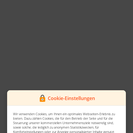
Cookie-Einstellungen
Wir verwenden Cookies, um Ihnen ein optimales Webseiten-Erlebnis zu
bieten. Dazu zählen Cookies, die für den Betrieb der Seite und für die
Steuerung unserer kommerziellen Unternehmensziele notwendig sind,
sowie solche, die lediglich zu anonymen Statistikzwecken, für
Komforteinstellungen oder zur Anzeige personalisierter Inhalte genutzt