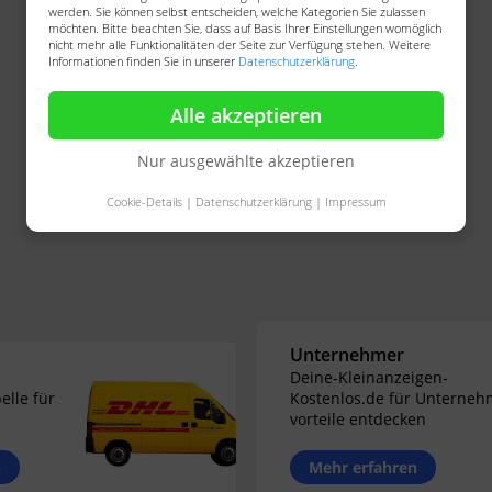
werden. Sie können selbst entscheiden, welche Kategorien Sie zulassen
möchten. Bitte beachten Sie, dass auf Basis Ihrer Einstellungen womöglich
nicht mehr alle Funktionalitäten der Seite zur Verfügung stehen. Weitere
Informationen finden Sie in unserer
Datenschutzerklärung
.
Alle akzeptieren
Nur ausgewählte akzeptieren
Cookie-Details
|
Datenschutzerklärung
|
Impressum
Unternehmer
Deine-Kleinanzeigen-
elle für
Kostenlos.de für Unterneh
vorteile entdecken
n
Mehr erfahren