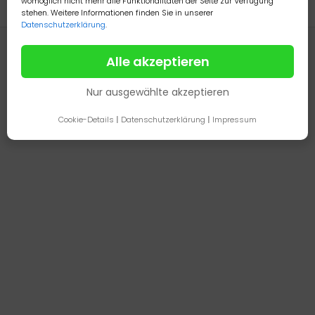
womöglich nicht mehr alle Funktionalitäten der Seite zur Verfügung
stehen. Weitere Informationen finden Sie in unserer
Datenschutzerklärung
.
Alle akzeptieren
Nur ausgewählte akzeptieren
Cookie-Details
|
Datenschutzerklärung
|
Impressum